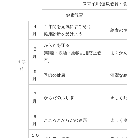
スマイル(健康教育・食育)
健康教育
４
１年間を元気にすごそう
給食の準備を
月
健康診断を受けよう
からだを守る
５
(​喫煙・飲酒・薬物乱用防止教
よくかんで食
月
室)
１学
期
６
季節の健康
清潔な給食着
月
７
からだのふしぎ
正しく配膳を
月
９
こころとからだの健康
楽しく食事を
月
１０