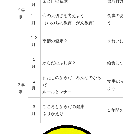
歯と口の健康
後片付けをき
月
２学
１１
命の大切さを考えよう
食事のあいさ
期
月
（いのちの教育・がん教育）
う
１２
季節の健康２
きれいに手を
月
１
からだのふしぎ２
給食について
月
わたしのからだ、みんなのから
２
食事のマナー
３学
だ
月
よう
期
ルールとマナー
３
こころとからだの健康
１年間の給食
月
ふりかえり